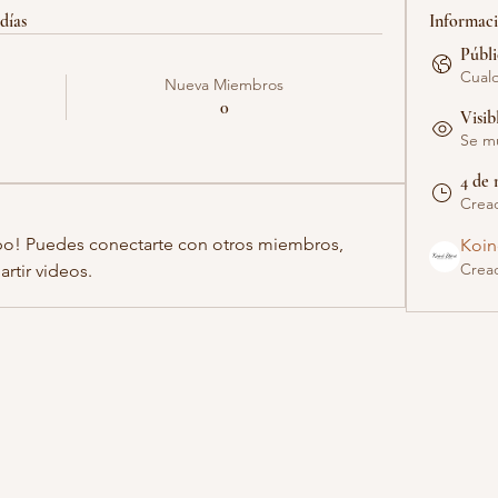
días
Informac
Públ
Cualq
Nueva Miembros
0
Visib
Se mu
4 de 
Crea
po! Puedes conectarte con otros miembros, 
Koin
Crea
rtir videos.