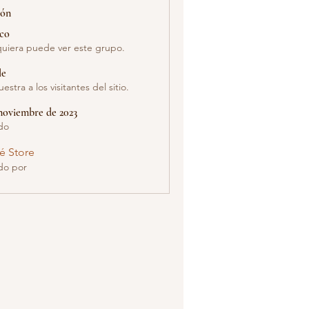
ión
ico
uiera puede ver este grupo.
le
estra a los visitantes del sitio.
noviembre de 2023
do
é Store
do por