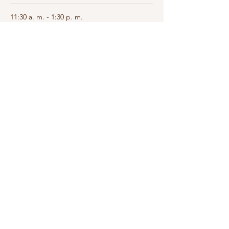
11:30 a. m. - 1:30 p. m.
2 horas
Mantén la motivación de tu lector(a)
Zoom
Álvaro Cubero
Ver todos
10 elementos más disponibles
Compartir este evento