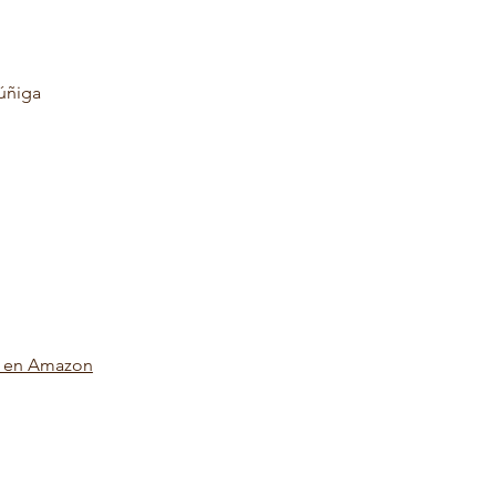
úñiga
r en Amazon